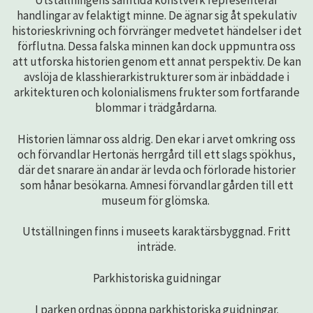
Utställningens samtida konstverk representerar
handlingar av felaktigt minne. De ägnar sig åt spekulativ
historieskrivning och förvränger medvetet händelser i det
förflutna. Dessa falska minnen kan dock uppmuntra oss
att utforska historien genom ett annat perspektiv. De kan
avslöja de klasshierarkistrukturer som är inbäddade i
arkitekturen och kolonialismens frukter som fortfarande
blommar i trädgårdarna.
Historien lämnar oss aldrig. Den ekar i arvet omkring oss
och förvandlar Hertonäs herrgård till ett slags spökhus,
där det snarare än andar är levda och förlorade historier
som hånar besökarna. Amnesi förvandlar gården till ett
museum för glömska.
Utställningen finns i museets karaktärsbyggnad. Fritt
inträde.
Parkhistoriska guidningar
I parken ordnas öppna parkhistoriska guidningar.