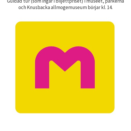
Guidad tur (som ingår i biljettpriset) i museet, parkerna
och Knusbacka allmogemuseum börjar kl. 14.